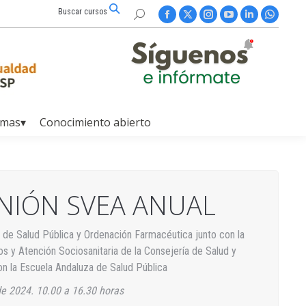
Buscar cursos
Buscar:
Facebook
X
Instagram
YouTube
Linkedin
Whatsap
page
page
page
page
page
page
opens
opens
opens
opens
opens
opens
in
in
in
in
in
in
new
new
new
new
new
new
window
window
window
window
window
window
amas▾
Conocimiento abierto
UNIÓN SVEA ANUAL
 de Salud Pública y Ordenación Farmacéutica junto con la
s y Atención Sociosanitaria de la Consejería de Salud y
n la Escuela Andaluza de Salud Pública
e 2024. 10.00 a 16.30 horas