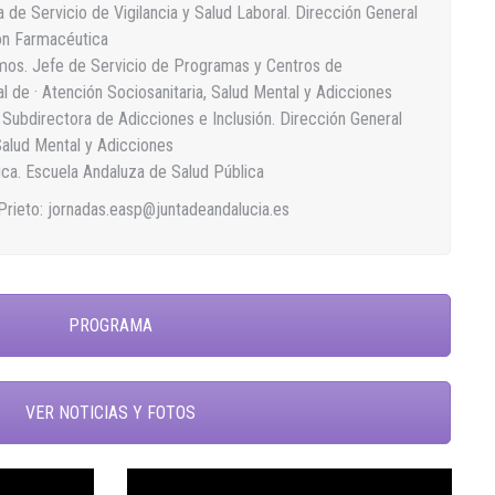
 de Servicio de Vigilancia y Salud Laboral. Dirección General
ón Farmacéutica
mos. Jefe de Servicio de Programas y Centros de
l de · Atención Sociosanitaria, Salud Mental y Adicciones
Subdirectora de Adicciones e Inclusión. Dirección General
Salud Mental y Adicciones
nica. Escuela Andaluza de Salud Pública
Prieto: jornadas.easp@juntadeandalucia.es
PROGRAMA
VER NOTICIAS Y FOTOS