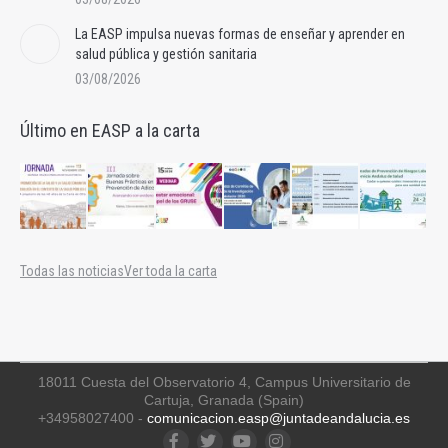
La EASP impulsa nuevas formas de enseñar y aprender en
salud pública y gestión sanitaria
03/08/2026
Último en EASP a la carta
Todas las noticias
Ver toda la carta
18011 Cuesta del Observatorio 4, Campus Universitario de
Cartuja, Granada (Spain)
+34958027400 -
comunicacion.easp@juntadeandalucia.es
Facebook
Twitter
YouTube
Instagram