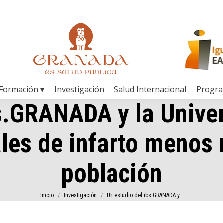
Formación ▾
Investigación
Salud Internacional
Progr
bs.GRANADA y la Unive
ales de infarto menos
población
Estás aquí:
Inicio
Investigación
Un estudio del ibs.GRANADA y…