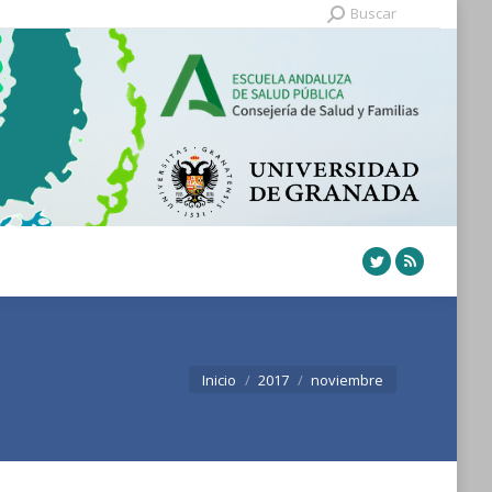
Buscar:
Buscar
Twitter
Rss
Estás aquí:
Inicio
2017
noviembre