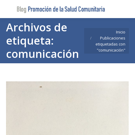
Buscar
Buscar:
Archivos de
Estás aquí:
Inicio
etiqueta:
Publicaciones
etiquetadas con
comunicación
"comunicación"