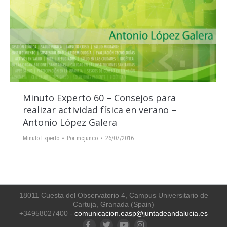
Minuto Experto 60 – Consejos para
realizar actividad física en verano –
Antonio López Galera
Minuto Experto
Por
mcjunco
26/07/2016
18011 Cuesta del Observatorio 4, Campus Universitario de
Cartuja, Granada (Spain)
+34958027400 -
comunicacion.easp@juntadeandalucia.es
Facebook
Twitter
YouTube
Instagram