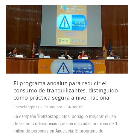
El programa andaluz para reducir el
consumo de tranquilizantes, distinguido
como práctica segura a nivel nacional
Benzodiacepinas
Por
mcjunco
04/10/2022
La campaña ‘Benzostopjuntos’ persigue mejorar el uso
de las benzodiacepinas que son utilizadas por más de 1
millón de personas en Andalucía. El programa de