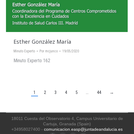
Esther González María
Minuto Experto
Por
mcjunco
19/05/2020
Minuto Experto 162
1
2
3
4
5
…
44
→
18011 Cuesta del Observatorio 4, Campus Universitario de
Cartuja, Granada (Spain)
+34958027400 -
comunicacion.easp@juntadeandalucia.es