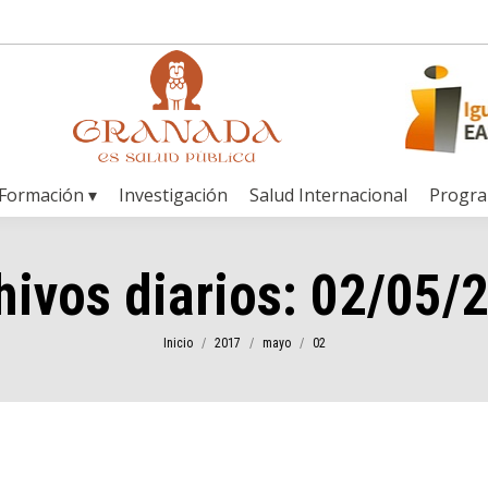
Formación ▾
Investigación
Salud Internacional
Progr
hivos diarios:
02/05/
Estás aquí:
Inicio
2017
mayo
02