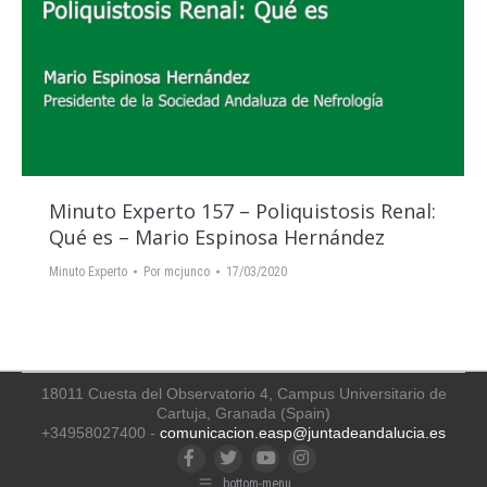
Minuto Experto 157 – Poliquistosis Renal:
Qué es – Mario Espinosa Hernández
Minuto Experto
Por
mcjunco
17/03/2020
18011 Cuesta del Observatorio 4, Campus Universitario de
Cartuja, Granada (Spain)
+34958027400 -
comunicacion.easp@juntadeandalucia.es
Facebook
Twitter
YouTube
Instagram
bottom-menu