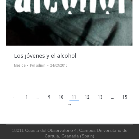
Los jóvenes y el alcohol
Mes de
Por
admin
24/03/2015
←
1
…
9
10
11
12
13
…
15
→
18011 Cuesta del Observatorio 4, Campus Universitario de
Cartuja, Granada (Spain)