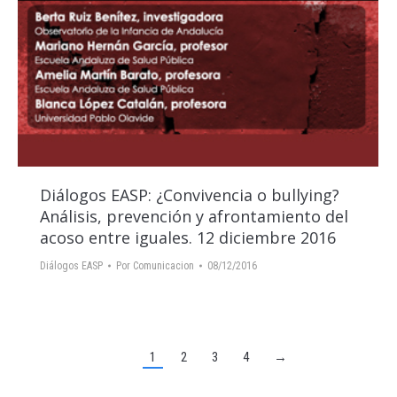
Diálogos EASP: ¿Convivencia o bullying?
Análisis, prevención y afrontamiento del
acoso entre iguales. 12 diciembre 2016
Diálogos EASP
Por
Comunicacion
08/12/2016
1
2
3
4
→