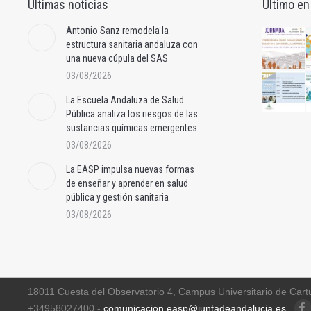
Últimas noticias
Último en
Antonio Sanz remodela la
estructura sanitaria andaluza con
una nueva cúpula del SAS
03/08/2026
La Escuela Andaluza de Salud
Pública analiza los riesgos de las
sustancias químicas emergentes
03/08/2026
La EASP impulsa nuevas formas
de enseñar y aprender en salud
pública y gestión sanitaria
03/08/2026
18011 Cuesta del Observatorio 4, Campus Universitario de Cart
+34958027400 -
comunicacion.easp@juntadeandalucia.es
Faceb