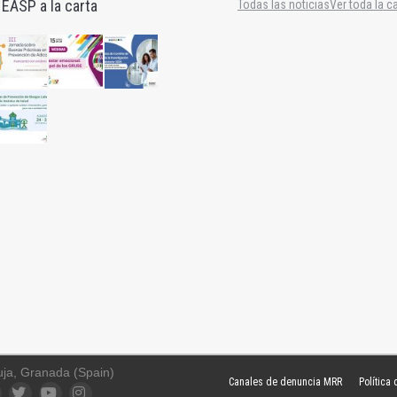
 EASP a la carta
Todas las noticias
Ver toda la c
uja, Granada (Spain)
Canales de denuncia MRR
Política
ook
Twitter
YouTube
Instagram