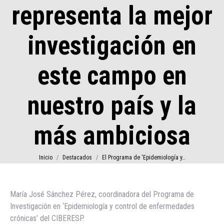
representa la mejor
investigación en
este campo en
nuestro país y la
más ambiciosa
Estás aquí:
Inicio
Destacados
El Programa de ‘Epidemiología y…
María José Sánchez Pérez, coordinadora del Programa de
Investigación en ‘Epidemiología y control de enfermedades
crónicas’ del CIBERESP.