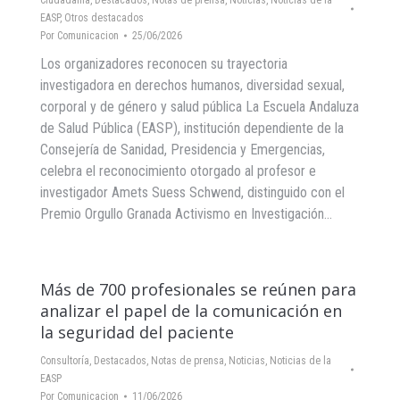
Ciudadanía
,
Destacados
,
Notas de prensa
,
Noticias
,
Noticias de la
EASP
,
Otros destacados
Por
Comunicacion
25/06/2026
Los organizadores reconocen su trayectoria
investigadora en derechos humanos, diversidad sexual,
corporal y de género y salud pública La Escuela Andaluza
de Salud Pública (EASP), institución dependiente de la
Consejería de Sanidad, Presidencia y Emergencias,
celebra el reconocimiento otorgado al profesor e
investigador Amets Suess Schwend, distinguido con el
Premio Orgullo Granada Activismo en Investigación…
Más de 700 profesionales se reúnen para
analizar el papel de la comunicación en
la seguridad del paciente
Consultoría
,
Destacados
,
Notas de prensa
,
Noticias
,
Noticias de la
EASP
Por
Comunicacion
11/06/2026