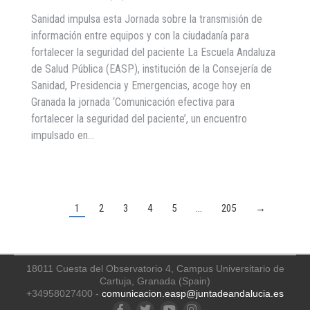
Sanidad impulsa esta Jornada sobre la transmisión de
información entre equipos y con la ciudadanía para
fortalecer la seguridad del paciente La Escuela Andaluza
de Salud Pública (EASP), institución de la Consejería de
Sanidad, Presidencia y Emergencias, acoge hoy en
Granada la jornada ‘Comunicación efectiva para
fortalecer la seguridad del paciente’, un encuentro
impulsado en…
1
2
3
4
5
…
205
→
18011 Cuesta del Observatorio 4, Campus Universitario de
Cartuja, Granada (Spain)
+34958027400 -
comunicacion.easp@juntadeandalucia.es