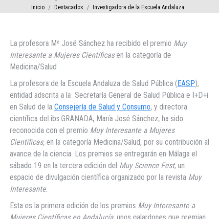
Estás aquí:
Inicio
Destacados
Investigadora de la Escuela Andaluza…
La profesora Mª José Sánchez ha recibido el premio
Muy
Interesante a Mujeres Científicas
en la categoría de
Medicina/Salud
La profesora de la Escuela Andaluza de Salud Pública (
EASP
),
entidad adscrita a la Secretaría General de Salud Pública e I+D+i
en Salud de la
Consejería de Salud y Consumo
, y directora
científica del ibs.GRANADA, María José Sánchez, ha sido
reconocida con el premio
Muy Interesante a Mujeres
Científicas,
en la categoría Medicina/Salud, por su contribución al
avance de la ciencia. Los premios se entregarán en Málaga el
sábado 19 en la tercera edición del
Muy Science Fest
, un
espacio de divulgación científica organizado por la revista
Muy
Interesante
.
Esta es la primera edición de los premios
Muy Interesante a
Mujeres Científicas en Andalucía
, unos galardones que premian