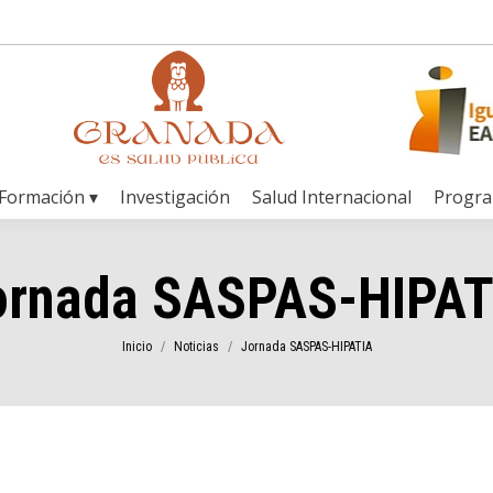
Formación ▾
Investigación
Salud Internacional
Progr
ornada SASPAS-HIPAT
Estás aquí:
Inicio
Noticias
Jornada SASPAS-HIPATIA