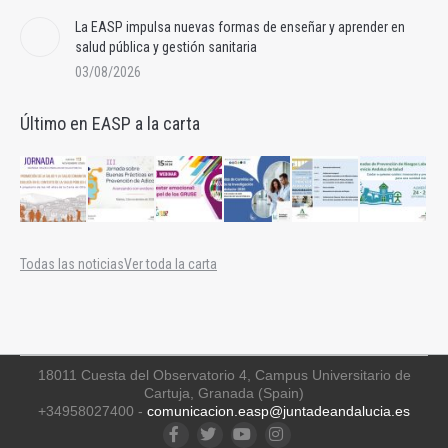
La EASP impulsa nuevas formas de enseñar y aprender en
salud pública y gestión sanitaria
03/08/2026
Último en EASP a la carta
Todas las noticias
Ver toda la carta
18011 Cuesta del Observatorio 4, Campus Universitario de
Cartuja, Granada (Spain)
+34958027400 -
comunicacion.easp@juntadeandalucia.es
Facebook
Twitter
YouTube
Instagram