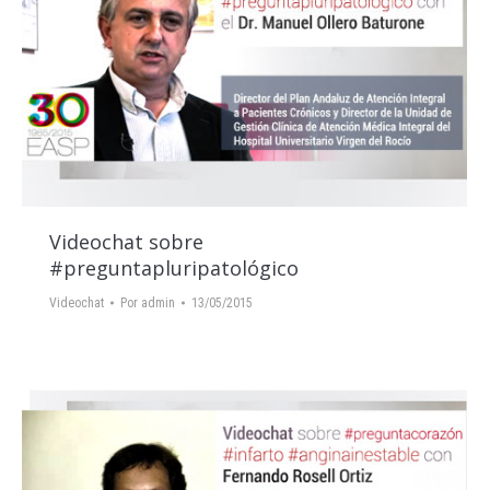
Videochat sobre
#preguntapluripatológico
Videochat
Por
admin
13/05/2015