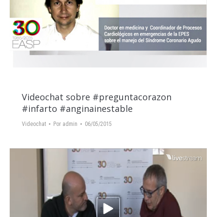
Videochat sobre #preguntacorazon
#infarto #anginainestable
Videochat
Por
admin
06/05/2015