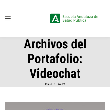
Archivos del
Portafolio:
Videochat
Estás aquí:
Inicio
Project