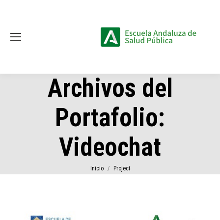
Archivos del
Portafolio:
Videochat
Estás aquí:
Inicio
Project