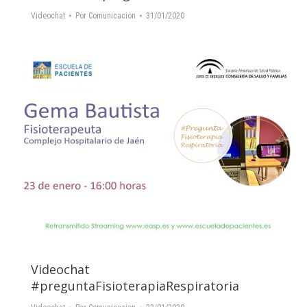
Videochat
Por
Comunicacion
31/01/2020
Videochat
#preguntaFisioterapiaRespiratoria