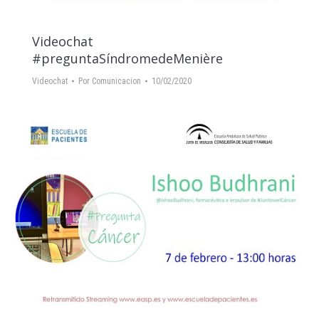
Videochat
#preguntaSíndromedeMenière
Videochat
Por
Comunicacion
10/02/2020