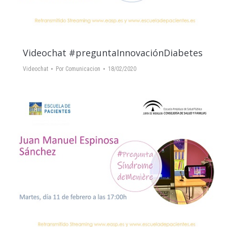
Videochat #preguntaInnovaciónDiabetes
Videochat
Por
Comunicacion
18/02/2020