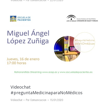
Videochat
Por
Comunicacion
22/01/2020
Videochat
#preguntaMedicinaparaNoMédicos
Videochat
Por
Comunicacion
15/01/2020