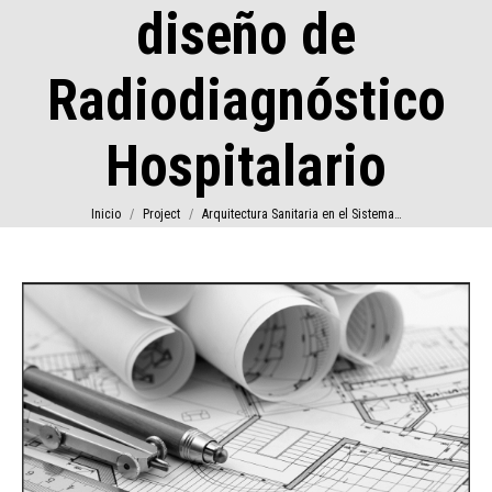
diseño de
Radiodiagnóstico
Hospitalario
Estás aquí:
Inicio
Project
Arquitectura Sanitaria en el Sistema…