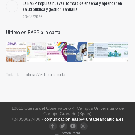
La EASP impulsa nuevas formas de enseñar y aprender en
salud pública y gestión sanitaria
03/08/2026
Último en EASP a la carta
Todas las noticias
Ver toda la carta
18011 Cuesta del Observatorio 4, Campus Universitario de
Cartuja, Granada (Spain)
+34958027400 -
comunicacion.easp@juntadeandalucia.es
Facebook
Twitter
YouTube
Instagram
bottom-menu