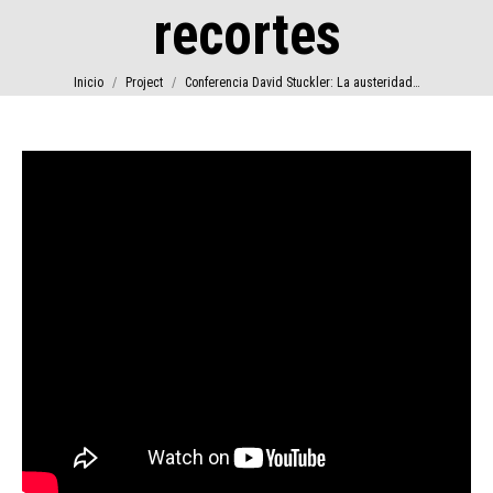
recortes
Estás aquí:
Inicio
Project
Conferencia David Stuckler: La austeridad…