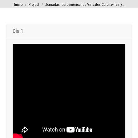
Estás aquí:
Inicio
Project
Jornadas Iberoamericanas Virtuales Coronavirus y…
Día 1