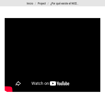
Estás aquí:
Inicio
Project
¿Por qué existe el NICE…