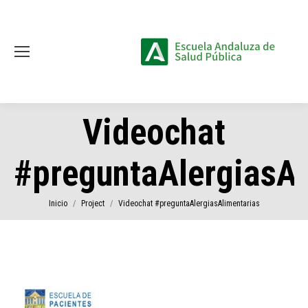
Videochat
#preguntaAlergiasAl
Estás aquí:
Inicio
Project
Videochat #preguntaAlergiasAlimentarias