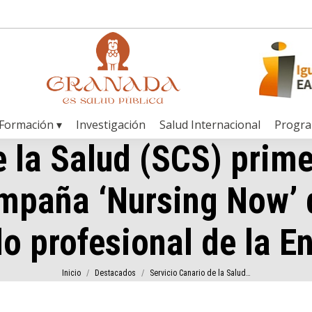
Formación ▾
Investigación
Salud Internacional
Progr
e la Salud (SCS) prime
mpaña ‘Nursing Now’ 
lo profesional de la E
Estás aquí:
Inicio
Destacados
Servicio Canario de la Salud…