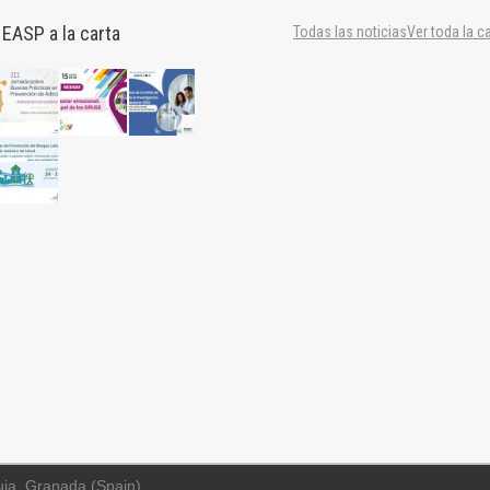
 EASP a la carta
Todas las noticias
Ver toda la c
uja, Granada (Spain)