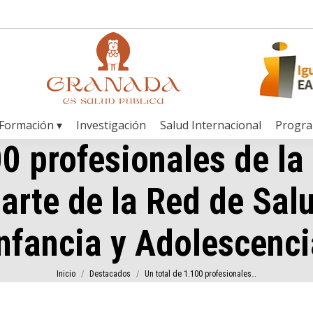
Formación ▾
Investigación
Salud Internacional
Progr
00 profesionales de la
rte de la Red de Salu
Infancia y Adolescenci
Estás aquí:
Inicio
Destacados
Un total de 1.100 profesionales…