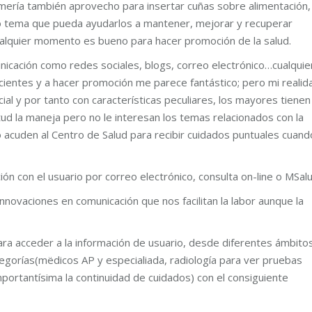
rmería también aprovecho para insertar cuñas sobre alimentación,
tro tema que pueda ayudarlos a mantener, mejorar y recuperar
alquier momento es bueno para hacer promoción de la salud.
nicación como redes sociales, blogs, correo electrónico…cualquie
ientes y a hacer promoción me parece fantástico; pero mi realid
ial y por tanto con características peculiares, los mayores tienen
ntud la maneja pero no le interesan los temas relacionados con la
lo acuden al Centro de Salud para recibir cuidados puntuales cuand
ón con el usuario por correo electrónico, consulta on-line o MSalu
innovaciones en comunicación que nos facilitan la labor aunque la
para acceder a la información de usuario, desde diferentes ámbito
tegorías(mëdicos AP y especialiada, radiología para ver pruebas
mportantísima la continuidad de cuidados) con el consiguiente