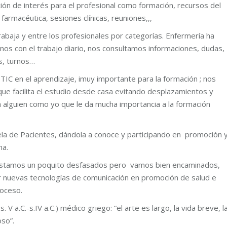
ción de interés para el profesional como formación, recursos del
farmacéutica, sesiones clínicas, reuniones,,,
abaja y entre los profesionales por categorías. Enfermería ha
s con el trabajo diario, nos consultamos informaciones, dudas,
s, turnos…
s TIC en el aprendizaje, imuy importante para la formación ; nos
que facilita el estudio desde casa evitando desplazamientos y
alguien como yo que le da mucha importancia a la formación
ela de Pacientes, dándola a conoce y participando en promoción 
ma.
estamos un poquito desfasados pero vamos bien encaminados,
r nuevas tecnologías de comunicación en promoción de salud e
roceso.
V a.C.-s.IV a.C.) médico griego: “el arte es largo, la vida breve, l
oso”.