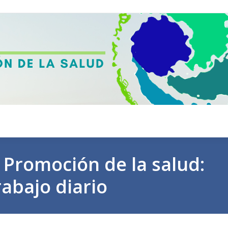
Máster PSySC
El Blog PSySC
Twitter
Rss
 Promoción de la salud:
abajo diario