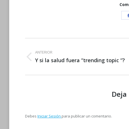
Comp
Navegación
entre
ANTERIOR
Publicación
Y si la salud fuera “trending topic “?
publicaciones
anterior:
Deja
Debes
Iniciar Sesión
para publicar un comentario.