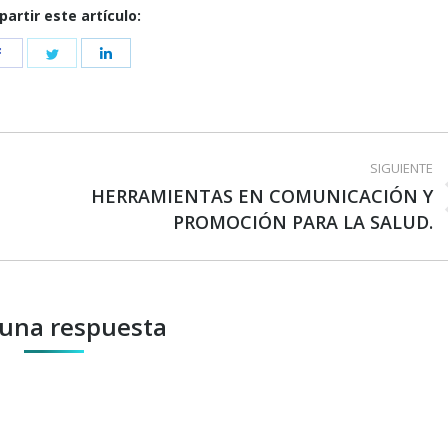
artir este artículo:
Share
Share
Share
on
on
on
Facebook
Twitter
LinkedIn
SIGUIENTE
HERRAMIENTAS EN COMUNICACIÓN Y
Publicación
PROMOCIÓN PARA LA SALUD.
siguiente:
 una respuesta