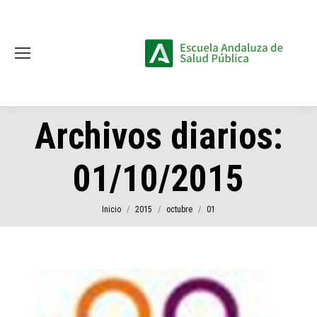
Archivos diarios:
01/10/2015
Estás aquí:
Inicio
2015
octubre
01