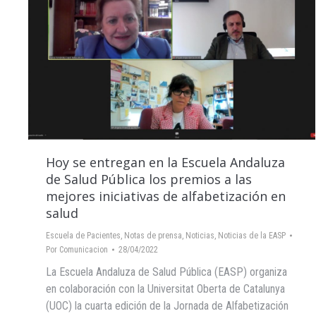
Hoy se entregan en la Escuela Andaluza
de Salud Pública los premios a las
mejores iniciativas de alfabetización en
salud
Escuela de Pacientes
,
Notas de prensa
,
Noticias
,
Noticias de la EASP
Por
Comunicacion
28/04/2022
La Escuela Andaluza de Salud Pública (EASP) organiza
en colaboración con la Universitat Oberta de Catalunya
(UOC) la cuarta edición de la Jornada de Alfabetización