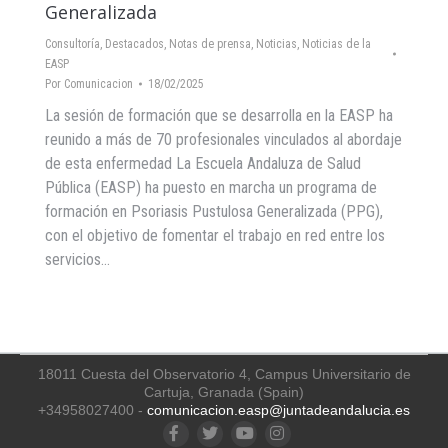
Generalizada
Consultoría
,
Destacados
,
Notas de prensa
,
Noticias
,
Noticias de la
EASP
Por
Comunicacion
18/02/2025
La sesión de formación que se desarrolla en la EASP ha
reunido a más de 70 profesionales vinculados al abordaje
de esta enfermedad La Escuela Andaluza de Salud
Pública (EASP) ha puesto en marcha un programa de
formación en Psoriasis Pustulosa Generalizada (PPG),
con el objetivo de fomentar el trabajo en red entre los
servicios…
18011 Cuesta del Observatorio 4, Campus Universitario de
Cartuja, Granada (Spain)
+34958027400 -
comunicacion.easp@juntadeandalucia.es
Facebook
Twitter
YouTube
Instagram