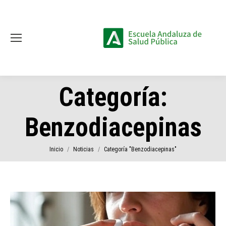
Categoría:
Benzodiacepinas
Estás aquí:
Inicio
Noticias
Categoría "Benzodiacepinas"