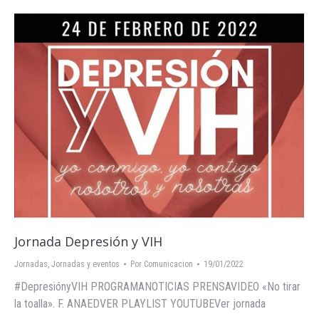
Jornada Depresión y VIH
Jornadas
,
Jornadas y eventos
Por
Comunicacion
19/01/2022
#DepresiónyVIH PROGRAMANOTICIAS PRENSAVIDEO «No tirar
la toalla». F. ANAEDVER PLAYLIST YOUTUBEVer jornada