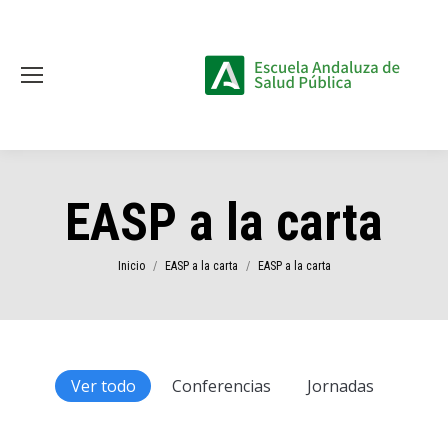
EASP a la carta
Estás aquí:
Inicio
EASP a la carta
EASP a la carta
Ver todo
Conferencias
Jornadas