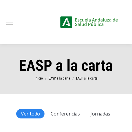
EASP a la carta
Estás aquí:
Inicio
EASP a la carta
EASP a la carta
Ver todo
Conferencias
Jornadas