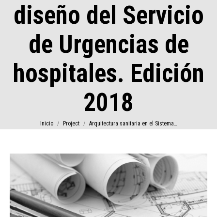
diseño del Servicio
de Urgencias de
hospitales. Edición
2018
Estás aquí:
Inicio
Project
Arquitectura sanitaria en el Sistema…