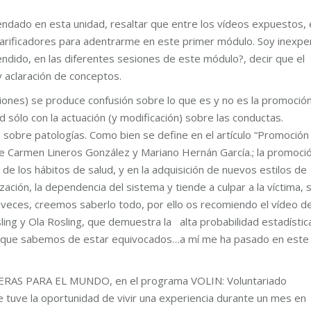
ndado en esta unidad, resaltar que entre los vídeos expuestos, 
larificadores para adentrarme en este primer módulo. Soy inexpe
endido, en las diferentes sesiones de este módulo?, decir que el
 aclaración de conceptos.
ones) se produce confusión sobre lo que es y no es la promoció
d sólo con la actuación (y modificación) sobre las conductas.
a sobre patologías. Como bien se define en el artículo “Promoción
 de Carmen Lineros González y Mariano Hernán García.; la promoci
 de los hábitos de salud, y en la adquisición de nuevos estilos de
ción, la dependencia del sistema y tiende a culpar a la víctima, s
a veces, creemos saberlo todo, por ello os recomiendo el vídeo d
ng y Ola Rosling, que demuestra la alta probabilidad estadístic
s que sabemos de estar equivocados…a mí me ha pasado en este
ERMERAS PARA EL MUNDO, en el programa VOLIN: Voluntariado
e tuve la oportunidad de vivir una experiencia durante un mes en