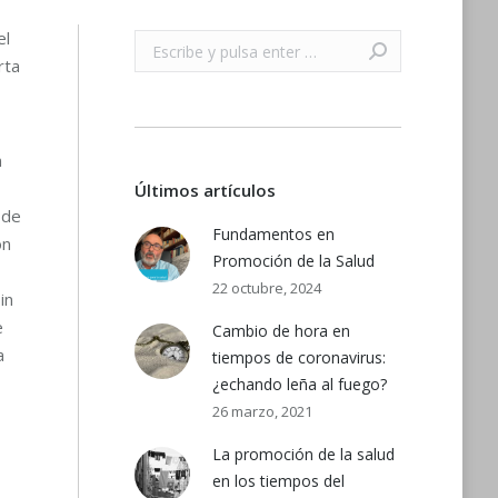
el
Buscar:
rta
n
Últimos artículos
 de
Fundamentos en
ón
Promoción de la Salud
22 octubre, 2024
in
e
Cambio de hora en
a
tiempos de coronavirus:
¿echando leña al fuego?
26 marzo, 2021
La promoción de la salud
en los tiempos del