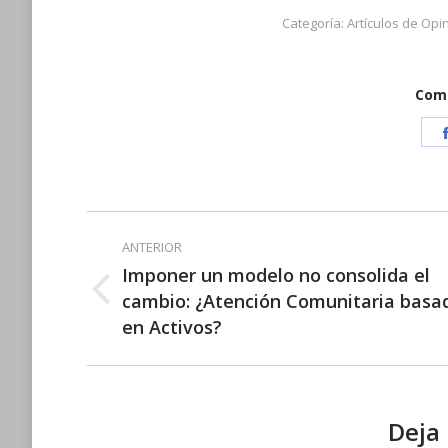
Categoría:
Artículos de Opi
Comp
Navegación
ANTERIOR
entre
Imponer un modelo no consolida el
Publicación
cambio: ¿Atención Comunitaria basa
publicaciones
anterior:
en Activos?
Deja