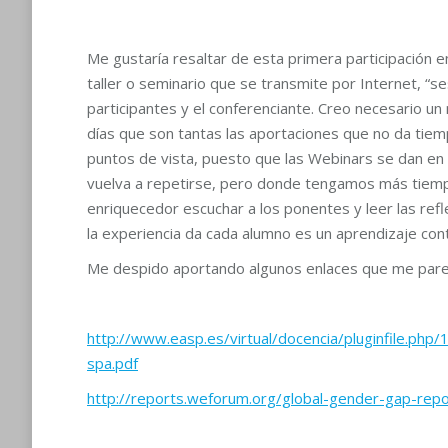
Me gustaría resaltar de esta primera participación e
taller o seminario que se transmite por Internet, “s
participantes y el conferenciante. Creo necesario un
días que son tantas las aportaciones que no da tiem
puntos de vista, puesto que las Webinars se dan en t
vuelva a repetirse, pero donde tengamos más tiempo
enriquecedor escuchar a los ponentes y leer las re
la experiencia da cada alumno es un aprendizaje cont
Me despido aportando algunos enlaces que me pare
http://www.easp.es/virtual/docencia/pluginfile
spa.pdf
http://reports.weforum.org/global-gender-gap-rep