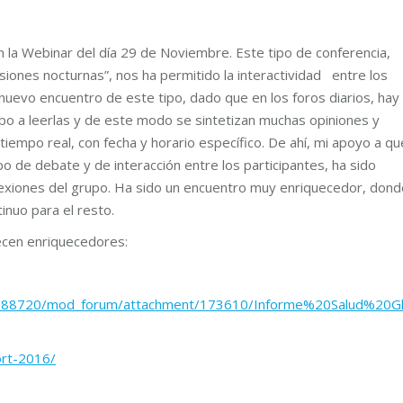
n la Webinar del día 29 de Noviembre. Este tipo de conferencia,
esiones nocturnas”, nos ha permitido la interactividad entre los
 nuevo encuentro de este tipo, dado que en los foros diarios, hay
po a leerlas y de este modo se sintetizan muchas opiniones y
iempo real, con fecha y horario específico. De ahí, mi apoyo a qu
 de debate y de interacción entre los participantes, ha sido
flexiones del grupo. Ha sido un encuentro muy enriquecedor, dond
inuo para el resto.
cen enriquecedores:
.php/188720/mod_forum/attachment/173610/Informe%20Salud%20
ort-2016/