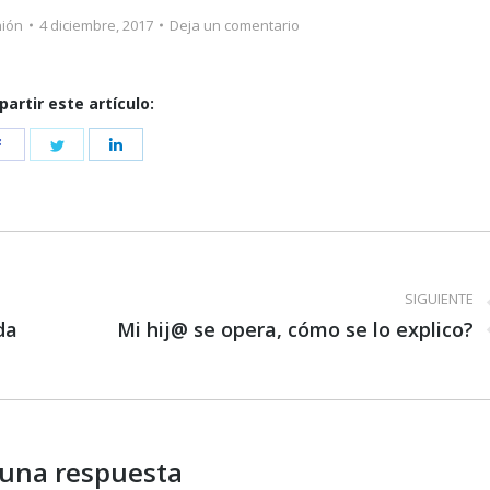
nión
4 diciembre, 2017
Deja un comentario
artir este artículo:
Share
Share
Share
on
on
on
Facebook
Twitter
LinkedIn
SIGUIENTE
da
Publicación
Mi hij@ se opera, cómo se lo explico?
siguiente:
 una respuesta