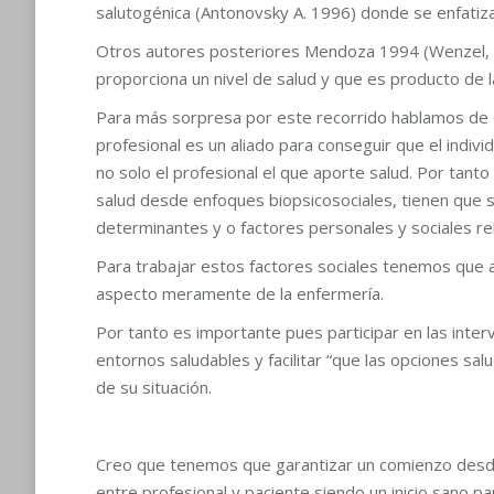
salutogénica (Antonovsky A. 1996) donde se enfatiza 
Otros autores posteriores Mendoza 1994 (Wenzel, 19
proporciona un nivel de salud y que es producto de l
Para más sorpresa por este recorrido hablamos de
profesional es un aliado para conseguir que el indiv
no solo el profesional el que aporte salud. Por tan
salud desde enfoques biopsicosociales, tienen que 
determinantes y o factores personales y sociales rel
Para trabajar estos factores sociales tenemos que a
aspecto meramente de la enfermería.
Por tanto es importante pues participar en las inter
entornos saludables y facilitar “que las opciones salud
de su situación.
Creo que tenemos que garantizar un comienzo desde u
entre profesional y paciente siendo un inicio sano p