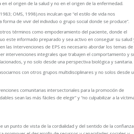
en el origen de la salud y no en el origen de la enfermedad.
83; OMS, 1998).nos inculcan que “el estilo de vida nos
a forma de vivir del individuo o grupo social donde se produce”.
 otros términos como empoderamiento del paciente, donde el
iduo este informado preparado y sea activo en conseguir su salud 
to en las Intervenciones de EPS es necesario abordar los temas de
ser intervenciones integrales que trabajen el comportamiento y s
acionados, y no solo desde una perspectiva biológica y sanitaria.
sociarnos con otros grupos multidisciplinares y no solos desde u
venciones comunitarias intersectoriales para la promoción de
ables sean las más fáciles de elegir” y “no culpabilizar a la víctim
n punto de vista de la cordialidad y del sentido de la confianza
ara promover el desarrollo de recursos y capacidades sociales y