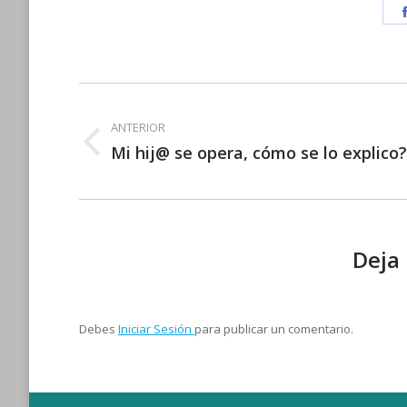
Navegación
entre
ANTERIOR
Publicación
Mi hij@ se opera, cómo se lo explico?
publicaciones
anterior:
Deja
Debes
Iniciar Sesión
para publicar un comentario.