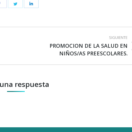
Share
Share
Share
on
on
on
Facebook
Twitter
LinkedIn
SIGUIENTE
PROMOCION DE LA SALUD EN
Publicación
NIÑOS/AS PREESCOLARES.
siguiente:
 una respuesta