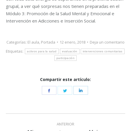
grupal, a ver qué sorpresas nos tienen preparadas en el
Módulo 3: Promoción de la Salud Mental y Emocional e
Intervención en Adicciones e Inserción Social.
Categorías:
El aula
,
Portada
12 enero, 2018
Deja un comentario
Etiquetas:
activos para la salud
evaluación
intervenciones comunitarias
participación
Compartir este artículo:
Share
Share
Share
on
on
on
Facebook
Twitter
LinkedIn
Navegación
ANTERIOR