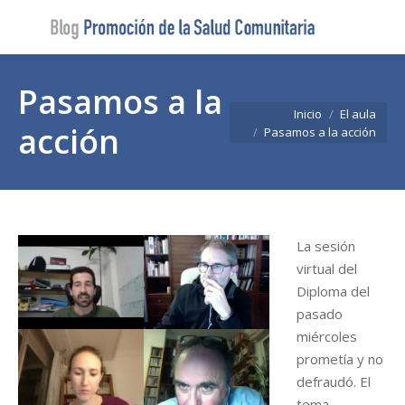
Buscar
Buscar:
Pasamos a la
Estás aquí:
Inicio
El aula
acción
Pasamos a la acción
La sesión
virtual del
Diploma del
pasado
miércoles
prometía y no
defraudó. El
tema