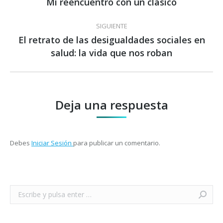
entre
Mi reencuentro con un clásico
Publicación
anterior:
publicaciones
SIGUIENTE
El retrato de las desigualdades sociales en
Publicación
salud: la vida que nos roban
siguiente:
Deja una respuesta
Debes
Iniciar Sesión
para publicar un comentario.
Buscar: