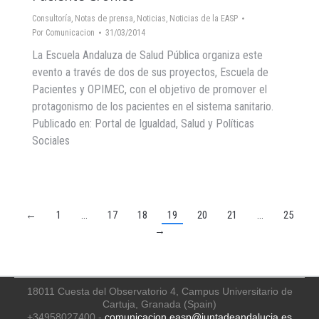
Consultoría
,
Notas de prensa
,
Noticias
,
Noticias de la EASP
Por
Comunicacion
31/03/2014
La Escuela Andaluza de Salud Pública organiza este
evento a través de dos de sus proyectos, Escuela de
Pacientes y OPIMEC, con el objetivo de promover el
protagonismo de los pacientes en el sistema sanitario.
Publicado en: Portal de Igualdad, Salud y Políticas
Sociales
←
1
…
17
18
19
20
21
…
25
→
18011 Cuesta del Observatorio 4, Campus Universitario de
Cartuja, Granada (Spain)
+34958027400 -
comunicacion.easp@juntadeandalucia.es