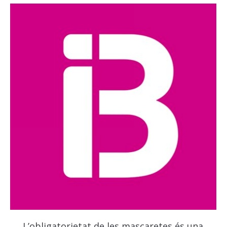
L’obligatorietat de les mascaretes és una