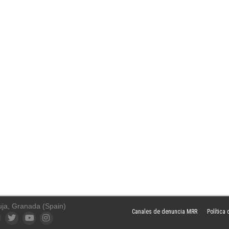
uja, Granada (Spain)
Canales de denuncia MRR
Política
ook
Twitter
YouTube
Instagram