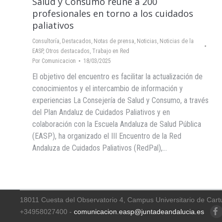
Salud y Consumo reúne a 200
profesionales en torno a los cuidados
paliativos
Consultoría
,
Destacados
,
Notas de prensa
,
Noticias
,
Noticias de la
EASP
,
Otros destacados
,
Trabajo en Red
Por
Comunicacion
18/03/2025
El objetivo del encuentro es facilitar la actualización de
conocimientos y el intercambio de información y
experiencias La Consejería de Salud y Consumo, a través
del Plan Andaluz de Cuidados Paliativos y en
colaboración con la Escuela Andaluza de Salud Pública
(EASP), ha organizado el III Encuentro de la Red
Andaluza de Cuidados Paliativos (RedPal),…
18011 Cuesta del Observatorio 4, Campus Universitario de Cart
+34958027400 -
comunicacion.easp@juntadeandalucia.es
Faceb