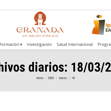
Formación ▾
Investigación
Salud Internacional
Progr
hivos diarios:
18/03/
Estás aquí:
Inicio
2025
marzo
18