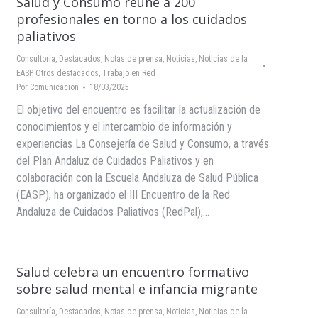
Salud y Consumo reúne a 200
profesionales en torno a los cuidados
paliativos
Consultoría
,
Destacados
,
Notas de prensa
,
Noticias
,
Noticias de la
EASP
,
Otros destacados
,
Trabajo en Red
Por
Comunicacion
18/03/2025
El objetivo del encuentro es facilitar la actualización de
conocimientos y el intercambio de información y
experiencias La Consejería de Salud y Consumo, a través
del Plan Andaluz de Cuidados Paliativos y en
colaboración con la Escuela Andaluza de Salud Pública
(EASP), ha organizado el III Encuentro de la Red
Andaluza de Cuidados Paliativos (RedPal),…
Salud celebra un encuentro formativo
sobre salud mental e infancia migrante
Consultoría
,
Destacados
,
Notas de prensa
,
Noticias
,
Noticias de la