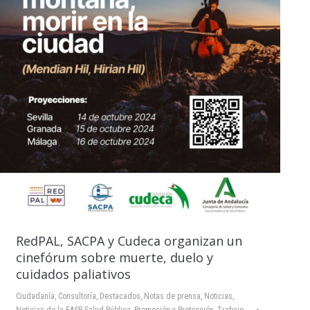
RedPAL, SACPA y Cudeca organizan un
cinefórum sobre muerte, duelo y
cuidados paliativos
Ciudadanía
,
Consultoría
,
Destacados
,
Notas de prensa
,
Noticias
,