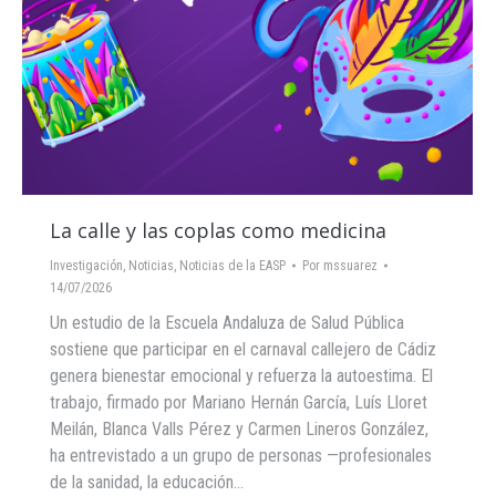
La calle y las coplas como medicina
Investigación
,
Noticias
,
Noticias de la EASP
Por
mssuarez
14/07/2026
Un estudio de la Escuela Andaluza de Salud Pública
sostiene que participar en el carnaval callejero de Cádiz
genera bienestar emocional y refuerza la autoestima. El
trabajo, firmado por Mariano Hernán García, Luís Lloret
Meilán, Blanca Valls Pérez y Carmen Lineros González,
ha entrevistado a un grupo de personas —profesionales
de la sanidad, la educación…