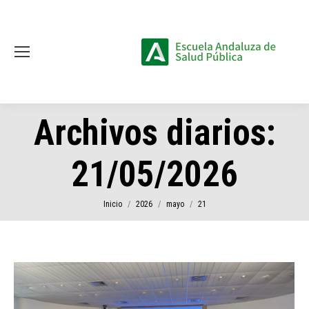
Archivos diarios:
21/05/2026
Estás aquí:
Inicio
2026
mayo
21