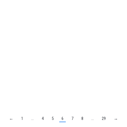
←
1
…
4
5
6
7
8
…
29
→