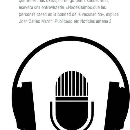
que tener más datos, no tengo datos suficientes»,
asevera una entrevistada. «Necesitamos que las
personas crean en la bondad de la vacunación», explica
Joan Carles March. Publicado en: Noticias antena 3