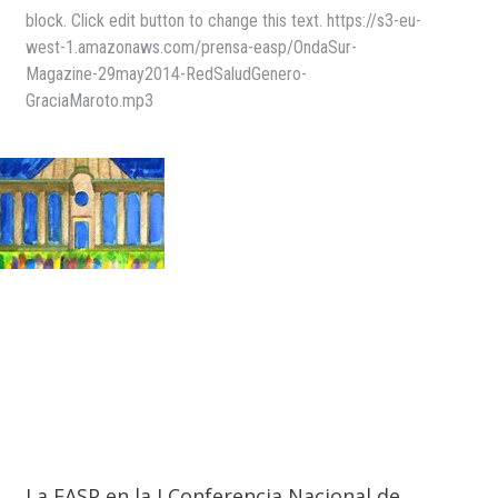
block. Click edit button to change this text. https://s3-eu-
west-1.amazonaws.com/prensa-easp/OndaSur-
Magazine-29may2014-RedSaludGenero-
GraciaMaroto.mp3
La EASP en la I Conferencia Nacional de