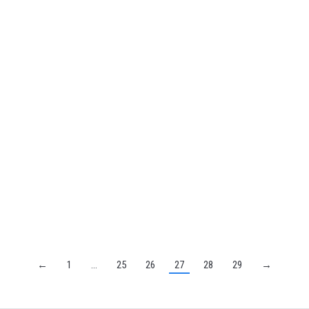
←
1
…
25
26
27
28
29
→