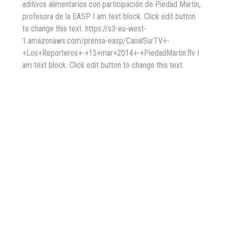
aditivos alimentarios con participación de Piedad Martín,
profesora de la EASP I am text block. Click edit button
to change this text. https://s3-eu-west-
1.amazonaws.com/prensa-easp/CanalSurTV+-
+Los+Reporteros+-+15+mar+2014+-+PiedadMartin.flv I
am text block. Click edit button to change this text.