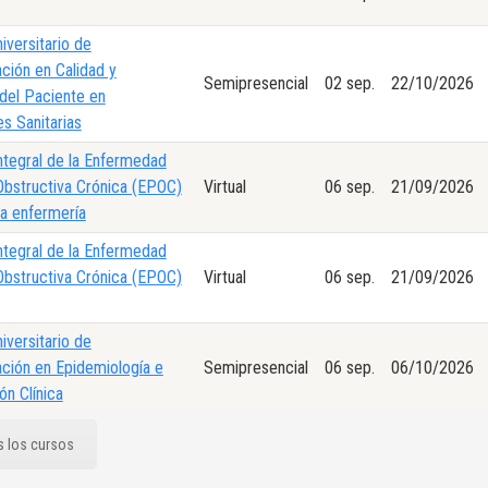
iversitario de
ación en Calidad y
Semipresencial
02 sep.
22/10/2026
del Paciente en
es Sanitarias
ntegral de la Enfermedad
bstructiva Crónica (EPOC)
Virtual
06 sep.
21/09/2026
a enfermería
ntegral de la Enfermedad
bstructiva Crónica (EPOC)
Virtual
06 sep.
21/09/2026
iversitario de
ación en Epidemiología e
Semipresencial
06 sep.
06/10/2026
ón Clínica
 Experto en Medicina
Semipresencial
06 sep.
22/10/2026
s los cursos
ada y de Precisión