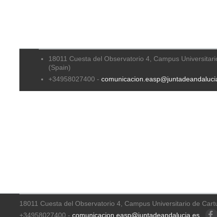
18011 Cuesta del Observatorio 4, Campus Universitari
(Spain)
+34958027400 -
comunicacion.easp@juntadeandaluci
18011 Cuesta del Observatorio 4, Campus Universitario de Cart
+34958027400 -
comunicacion.easp@juntadeandalucia.es
Faceb