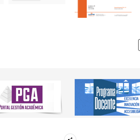
les de enfermería
iversitario de
Virtual
20 sep.
26/10/2026
ación en Género y Salud
iversitario de
Semipresencial
21 sep.
27/10/2026
ación en Bioética
ón Independiente
Virtual
15 dic.
14/01/2026