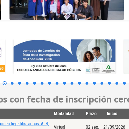
os con fecha de inscripción ce
Modalidad
Plazo
Inicio
ón en hepatitis víricas: A, B,
Virtual
02 sep.
21/09/2026