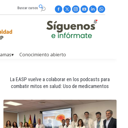
Buscar cursos
Buscar:
Facebook
X
Instagram
YouTube
Linkedin
Whatsapp
page
page
page
page
page
page
opens
opens
opens
opens
opens
opens
in
in
in
in
in
in
new
new
new
new
new
new
window
window
window
window
window
window
ramas▾
Conocimiento abierto
La EASP vuelve a colaborar en los podcasts para
combatir mitos en salud: Uso de medicamentos