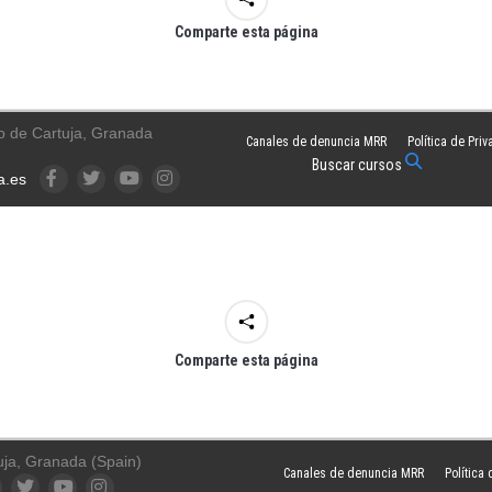
Comparte esta página
o de Cartuja, Granada
Canales de denuncia MRR
Política de Pri
Buscar cursos
a.es
Facebook
Twitter
YouTube
Instagram
Comparte esta página
uja, Granada (Spain)
Canales de denuncia MRR
Política
ook
Twitter
YouTube
Instagram