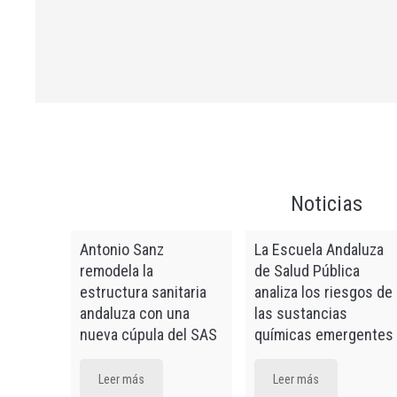
Estrategia
benzodiace
Andaluz de
Buenas prá
uso de co
Máster de
Promoción 
Comunitari
Noticias
Uso adecua
crónico
Antonio Sanz
La Escuela Andaluza
Microcrede
remodela la
de Salud Pública
conectar: 
estructura sanitaria
analiza los riesgos de
integral y 
andaluza con una
las sustancias
Actualizaci
nueva cúpula del SAS
químicas emergentes
profesiona
Leer más
Leer más
Actualizaci