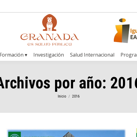
Formación ▾
Investigación
Salud Internacional
Progr
Archivos por año:
201
Estás aquí:
Inicio
2016