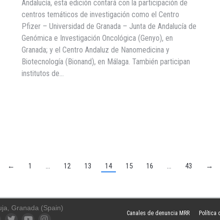
Andalucía, esta edición contará con la participación de
centros temáticos de investigación como el Centro
Pfizer – Universidad de Granada – Junta de Andalucía de
Genómica e Investigación Oncológica (Genyo), en
Granada; y el Centro Andaluz de Nanomedicina y
Biotecnología (Bionand), en Málaga. También participan
institutos de…
←
1
…
12
13
14
15
16
…
43
→
uja, Granada (Spain)
Canales de denuncia MRR
Política
ook
Twitter
YouTube
Instagram