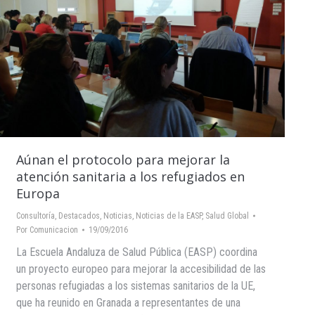
Aúnan el protocolo para mejorar la
atención sanitaria a los refugiados en
Europa
Consultoría
,
Destacados
,
Noticias
,
Noticias de la EASP
,
Salud Global
Por
Comunicacion
19/09/2016
La Escuela Andaluza de Salud Pública (EASP) coordina
un proyecto europeo para mejorar la accesibilidad de las
personas refugiadas a los sistemas sanitarios de la UE,
que ha reunido en Granada a representantes de una