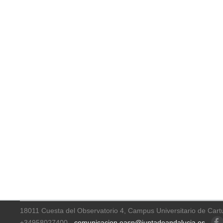
18011 Cuesta del Observatorio 4, Campus Universitario de Cart
+34958027400 -
comunicacion.easp@juntadeandalucia.es
Faceb