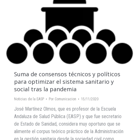
Suma de consensos técnicos y políticos
para optimizar el sistema sanitario y
social tras la pandemia
Noticias de la EASP
Por
Comunicacion
15/11/2020
José Martínez Olmos, que es profesor de la Escuela
Andaluza de Salud Pública (EASP) y que fue secretario
de Estado de Sanidad, considera muy oportuno que se
alimente el corpus teórico práctico de la Administración
en la gestión sanitaria desde la sociedad civil como