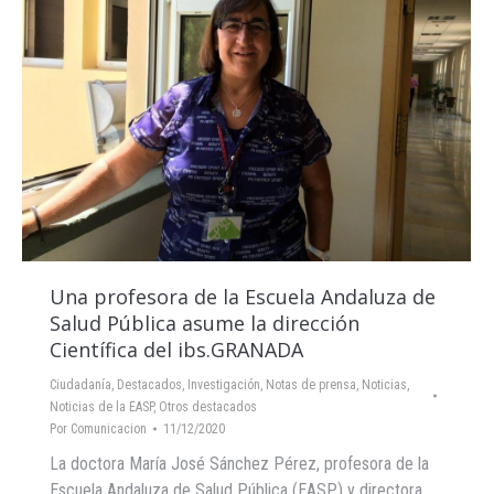
Una profesora de la Escuela Andaluza de
Salud Pública asume la dirección
Científica del ibs.GRANADA
Ciudadanía
,
Destacados
,
Investigación
,
Notas de prensa
,
Noticias
,
Noticias de la EASP
,
Otros destacados
Por
Comunicacion
11/12/2020
La doctora María José Sánchez Pérez, profesora de la
Escuela Andaluza de Salud Pública (EASP) y directora