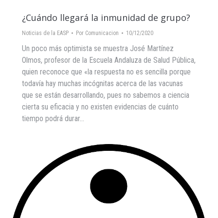
¿Cuándo llegará la inmunidad de grupo?
Noticias de la EASP
Por
Comunicacion
10/12/2020
Un poco más optimista se muestra José Martínez
Olmos, profesor de la Escuela Andaluza de Salud Pública,
quien reconoce que «la respuesta no es sencilla porque
todavía hay muchas incógnitas acerca de las vacunas
que se están desarrollando, pues no sabemos a ciencia
cierta su eficacia y no existen evidencias de cuánto
tiempo podrá durar…