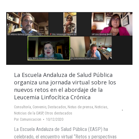
La Escuela Andaluza de Salud Pública
organiza una jornada virtual sobre los
nuevos retos en el abordaje de la
Leucemia Linfocítica Crónica
Consultoría
,
Convenio
,
Destacados
,
Notas de prensa
,
Noticias
,
Noticias de la EASP
,
Otros destacados
Por
Comunicacion
10/12/2020
La Escuela Andaluza de Salud Pública (EASP) ha
celebrado, el encuentro virtual “Retos y perspectivas