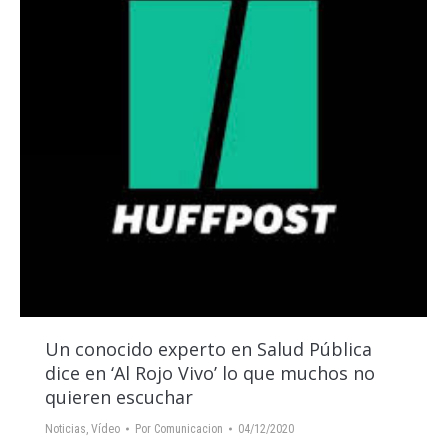
Un conocido experto en Salud Pública
dice en ‘Al Rojo Vivo’ lo que muchos no
quieren escuchar
Noticias
,
Vídeo
Por
Comunicacion
04/12/2020