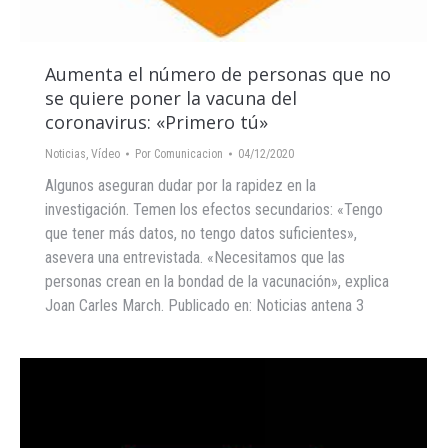
Aumenta el número de personas que no
se quiere poner la vacuna del
coronavirus: «Primero tú»
Noticias
,
Vídeo
Por
Comunicacion
04/12/2020
Algunos aseguran dudar por la rapidez en la
investigación. Temen los efectos secundarios: «Tengo
que tener más datos, no tengo datos suficientes»,
asevera una entrevistada. «Necesitamos que las
personas crean en la bondad de la vacunación», explica
Joan Carles March. Publicado en: Noticias antena 3