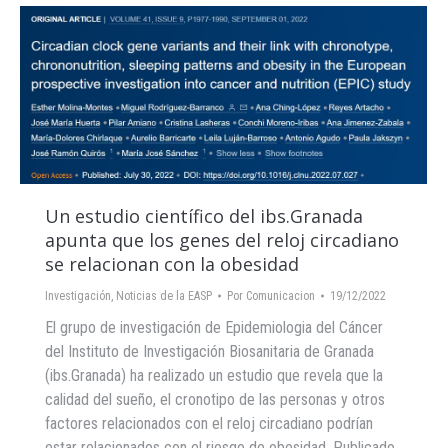
Un estudio científico del ibs.Granada
apunta que los genes del reloj circadiano
se relacionan con la obesidad
Investigación
,
Noticias de la EASP
Por
Comunicacion
19/12/2022
El grupo de investigación de Epidemiologia del Cáncer
del Instituto de Investigación Biosanitaria de Granada
(ibs.Granada) ha realizado un estudio que revela que la
calidad del sueño, el cronotipo de las personas y otros
factores relacionados con el reloj circadiano podrían
estar relacionados con el riesgo de obesidad. Publicado