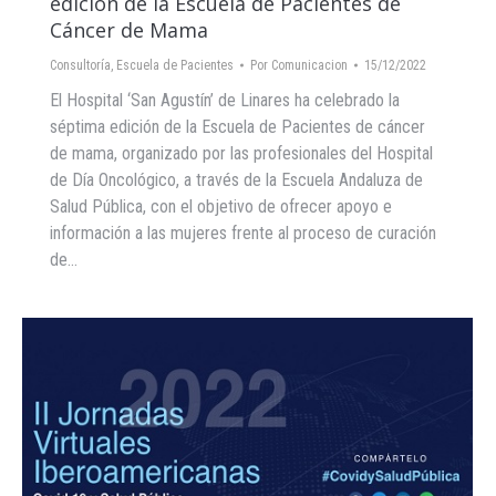
edición de la Escuela de Pacientes de
Cáncer de Mama
Consultoría
,
Escuela de Pacientes
Por
Comunicacion
15/12/2022
El Hospital ‘San Agustín’ de Linares ha celebrado la
séptima edición de la Escuela de Pacientes de cáncer
de mama, organizado por las profesionales del Hospital
de Día Oncológico, a través de la Escuela Andaluza de
Salud Pública, con el objetivo de ofrecer apoyo e
información a las mujeres frente al proceso de curación
de…