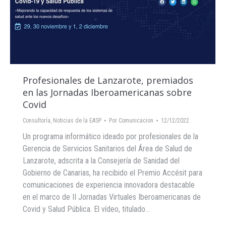
Profesionales de Lanzarote, premiados
en las Jornadas Iberoamericanas sobre
Covid
Consultoría
,
Noticias de la EASP
Por
Comunicacion
12/12/2022
Un programa informático ideado por profesionales de la
Gerencia de Servicios Sanitarios del Área de Salud de
Lanzarote, adscrita a la Consejería de Sanidad del
Gobierno de Canarias, ha recibido el Premio Accésit para
comunicaciones de experiencia innovadora destacable
en el marco de II Jornadas Virtuales Iberoamericanas de
Covid y Salud Pública. El vídeo, titulado…